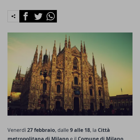
Facebook
Twitter
Whatsapp
Venerdì
27 febbraio
, dalle
9 alle 18
, la
Città
metropolitana di Milano
e il
Comune di Milano