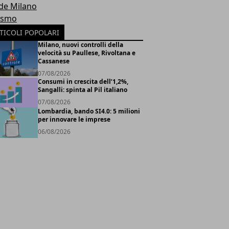
de Milano
ismo
TICOLI POPOLARI
Milano, nuovi controlli della
velocità su Paullese, Rivoltana e
Cassanese
07/08/2026
Consumi in crescita dell’1,2%,
Sangalli: spinta al Pil italiano
07/08/2026
Lombardia, bando SI4.0: 5 milioni
per innovare le imprese
06/08/2026