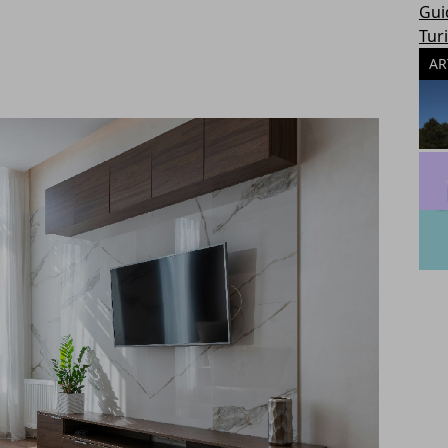
Gui
Tur
AR