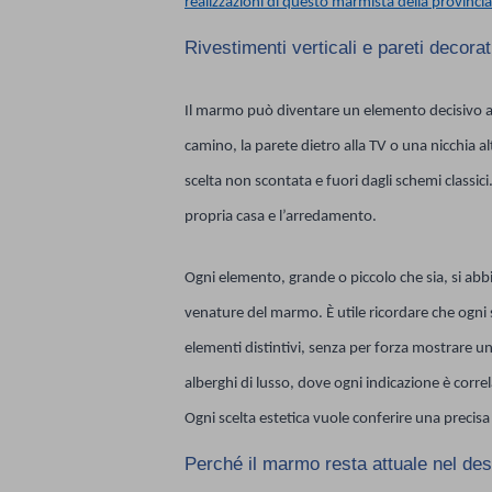
realizzazioni di questo marmista della provincia
Rivestimenti verticali e pareti decorat
Il marmo può diventare un elemento decisivo anc
camino, la parete dietro alla TV o una nicchia 
scelta non scontata e fuori dagli schemi classic
propria casa e l’arredamento.
Ogni elemento, grande o piccolo che sia, si abbi
venature del marmo. È utile ricordare che ogni 
elementi distintivi, senza per forza mostrare un
alberghi di lusso, dove ogni indicazione è correla
Ogni scelta estetica vuole conferire una precisa
Perché il marmo resta attuale nel d