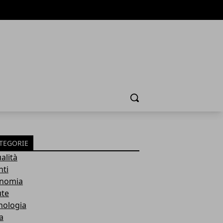
Cerca
TEGORIE
alità
nti
nomia
ute
nologia
a