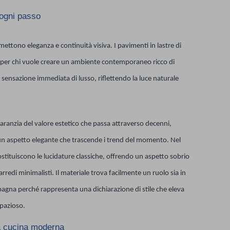
 ogni passo
ttono eleganza e continuità visiva. I pavimenti in lastre di
 per chi vuole creare un ambiente contemporaneo ricco di
sensazione immediata di lusso, riflettendo la luce naturale
aranzia del valore estetico che passa attraverso decenni,
un aspetto elegante che trascende i trend del momento. Nel
stituiscono le lucidature classiche, offrendo un aspetto sobrio
rredi minimalisti. Il materiale trova facilmente un ruolo sia in
mpagna perché rappresenta una dichiarazione di stile che eleva
spazioso.
na cucina moderna