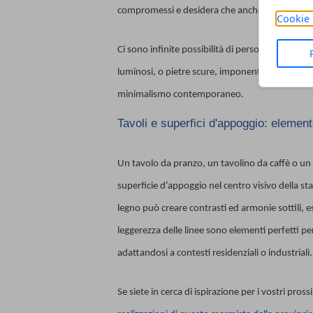
compromessi e desidera che anche il bagno espr
Cookie 
Ci sono infinite possibilità di personalizzazione,
luminosi, o pietre scure, imponenti ed eleganti
minimalismo contemporaneo.
Tavoli e superfici d'appoggio: element
Un tavolo da pranzo, un tavolino da caffè o u
superficie d’appoggio nel centro visivo della st
legno può creare contrasti ed armonie sottili, es
leggerezza delle linee sono elementi perfetti p
adattandosi a contesti residenziali o industriali.
Se siete in cerca di ispirazione per i vostri pros