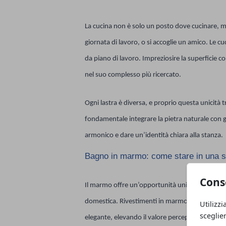
La cucina non è solo un posto dove cucinare, ma
giornata di lavoro, o si accoglie un amico. Le
da piano di lavoro. Impreziosire la superficie 
nel suo complesso più ricercato.
Ogni lastra è diversa, e proprio questa unicità t
fondamentale integrare la pietra naturale con g
armonico e dare un’identità chiara alla stanza.
Bagno in marmo: come stare in una 
Cons
Il marmo offre un’opportunità unica: trasformat
domestica. Rivestimenti in marmo per pareti, pia
Utilizzi
sceglie
elegante, elevando il valore percepito dell'int