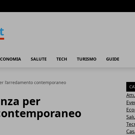
ECONOMIA
SALUTE
TECH
TURISMO
GUIDE
per l’arredamento contemporaneo
CA
Attu
anza per
Eve
 contemporaneo
Eco
Sal
Tec
Cas