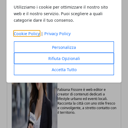
Utilizziamo i cookie per ottimizzare il nostro sito
Articolo Precedente
Articolo Successivo
web e il nostro servizio. Puoi scegliere a quali
Imballaggi e circolarità,
Regione Lombardia
l’accordo tra
rafforza il sostegno agli
categorie dare il tuo consenso.
Confcommercio e Versalis
studenti con disabilità nei
accelera la transizione
percorsi IeFP
Cookie Policy
|
Privacy Policy
Personalizza
Rifiuta Opzionali
Accetta Tutto
Fabiana Fissore
Fabiana Fissore è web editor e
creator di contenuti dedicati a
lifestyle urbano ed eventi locali.
Racconta la città con uno stile fresco
e coinvolgente, a stretto contatto con
il territorio.