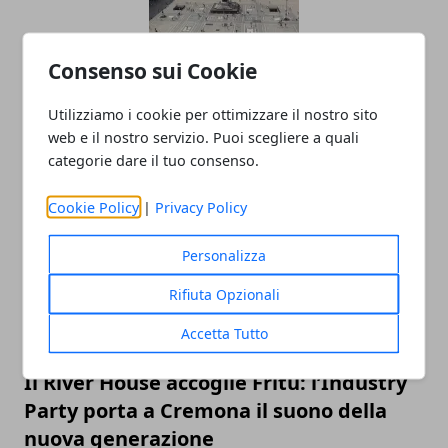
Consenso sui Cookie
“Futura”, il nuovo premio che invita i
Utilizziamo i cookie per ottimizzare il nostro sito
giovani a narrare la Lombardia
web e il nostro servizio. Puoi scegliere a quali
categorie dare il tuo consenso.
27/11/2025
Cookie Policy
|
Privacy Policy
Personalizza
Rifiuta Opzionali
Accetta Tutto
Il River House accoglie Fritu: l’Industry
Party porta a Cremona il suono della
nuova generazione