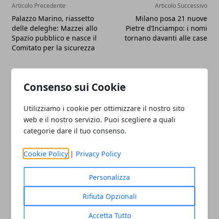
Articolo Precedente
Articolo Successivo
Palazzo Marino, riassetto
Milano posa 21 nuove
delle deleghe: Mazzei allo
Pietre d’Inciampo: i nomi
Spazio pubblico e nasce il
tornano davanti alle case
Comitato per la sicurezza
Consenso sui Cookie
Utilizziamo i cookie per ottimizzare il nostro sito
web e il nostro servizio. Puoi scegliere a quali
categorie dare il tuo consenso.
Cookie Policy
|
Privacy Policy
Personalizza
Rifiuta Opzionali
Accetta Tutto