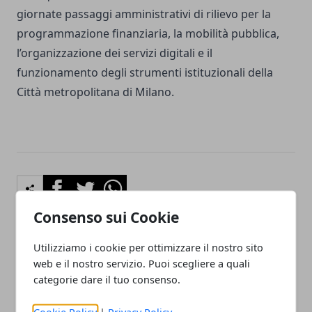
giornate passaggi amministrativi di rilievo per la
programmazione finanziaria, la mobilità pubblica,
l’organizzazione dei servizi digitali e il
funzionamento degli strumenti istituzionali della
Città metropolitana di Milano.
Facebook
Twitter
Whatsapp
Consenso sui Cookie
Utilizziamo i cookie per ottimizzare il nostro sito
Articolo Precedente
Articolo Successivo
web e il nostro servizio. Puoi scegliere a quali
Milano inaugura la nuova
TUTTOFOOD 2026, a
categorie dare il tuo consenso.
Cittadella degli Archivi con
Milano 123mila presenze
il robot Ansperto
in quattro giorni
Cookie Policy
|
Privacy Policy