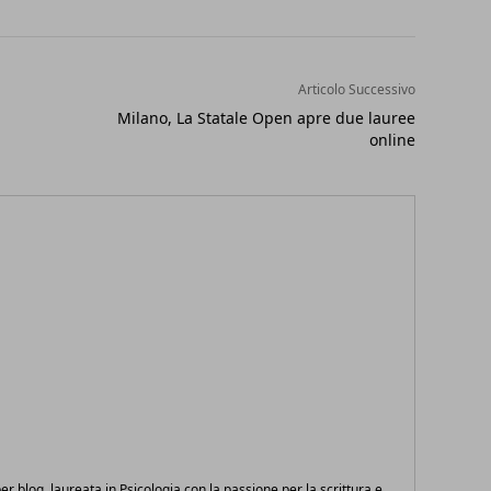
Articolo Successivo
Milano, La Statale Open apre due lauree
online
 per blog, laureata in Psicologia con la passione per la scrittura e