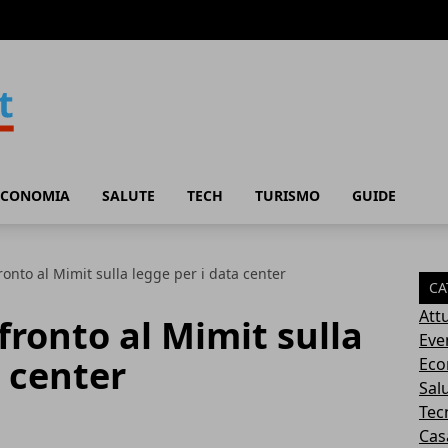
ECONOMIA
SALUTE
TECH
TURISMO
GUIDE
onto al Mimit sulla legge per i data center
CA
Attu
ronto al Mimit sulla
Eve
a center
Eco
Sal
Tec
Cas