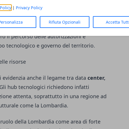
Policy
|
Privacy Policy
postazione, impegnandosi a proseguire un
Personalizza
Rifiuta Opzionali
Accetta Tut
. Un metodo che punta a evitare
ro il percorso delle autorizzazioni e
ppo tecnologico e governo del territorio.
lle risorse
i evidenzia anche il legame tra data
center,
 Gli hub tecnologici richiedono infatti
zione attenta, soprattutto in una regione ad
rutturale come la Lombardia.
l ruolo della Lombardia come area di forte