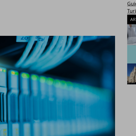
Gui
Tur
AR