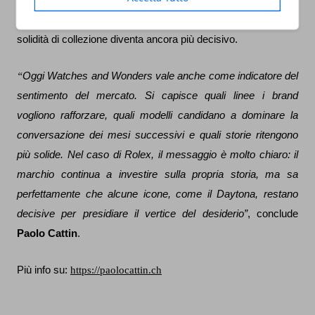
svizzera mostrano un contesto in cui i volumi si sono
contratti e in cui il peso del marchio, della reputazione e della
solidità di collezione diventa ancora più decisivo.
“
Oggi Watches and Wonders vale anche come indicatore del
sentimento del mercato. Si capisce quali linee i brand
vogliono rafforzare, quali modelli candidano a dominare la
conversazione dei mesi successivi e quali storie ritengono
più solide. Nel caso di Rolex, il messaggio è molto chiaro: il
marchio continua a investire sulla propria storia, ma sa
perfettamente che alcune icone, come il Daytona, restano
decisive per presidiare il vertice del desiderio”
, conclude
Paolo Cattin
.
Più info su:
https://paolocattin.ch