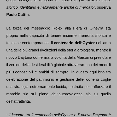
quegli orologi che vengono letti subito su più livelli, estetico,
storico, identitario e naturalmente anche di mercato”
, osserva
Paolo Cattin
.
La forza del messaggio Rolex alla Fiera di Ginevra sta
proprio nella capacità di tenere insieme memoria storica e
tensione contemporanea. Il
centenario dell
’
Oyster
richiama
una delle più grandi rivoluzioni della storia orologiera, mentre il
nuovo Daytona conferma la volontà della Maison di presidiare
il vertice della desiderabilità globale attraverso uno dei modelli
più riconoscibili e ambiti di sempre. In questo equilibrio tra
celebrazione del patrimonio e gestione delle icone si coglie
una strategia estremamente lucida, costruita per rafforzare il
marchio sia sul piano dell
’
autorevolezza sia su quello
dell
’
attrattività.
“
Il legame tra il centenario dell
’
Oyster e il nuovo Daytona è