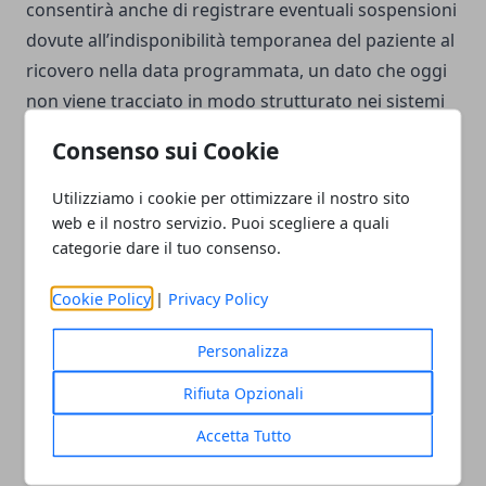
consentirà anche di registrare eventuali sospensioni
dovute all’indisponibilità temporanea del paziente al
ricovero nella data programmata, un dato che oggi
non viene tracciato in modo strutturato nei sistemi
di monitoraggio.
Consenso sui Cookie
Utilizziamo i cookie per ottimizzare il nostro sito
web e il nostro servizio. Puoi scegliere a quali
categorie dare il tuo consenso.
Facebook
Twitter
Whatsapp
Cookie Policy
|
Privacy Policy
Personalizza
Articolo Precedente
Articolo Successivo
Rifiuta Opzionali
TUTTOFOOD 2026, a
Movida a Milano: nuove
Accetta Tutto
Milano 123mila presenze
ordinanze su alcol, dehors
in quattro giorni
e rumore